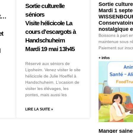
Sortie cultur
Sortie culturelle
Mardi 1 sept
séniors
nt…
WISSENBOU
Visite hélicicole La
Conservatoir
nostalgique e
cours d’escargots à
et
Boissons à part en
Handschuheim
maintenue sous ré
Mardi 19 mai 13h45
Paiement sur insc
l
+ infos
Réservé aux séniors de
Lipsheim. Venez visiter le site
hélicicole de Julie Hoeffel à
Handschuheim. L’ocasion de
visiter les élévages, les
pontes, mais aussi les
LIRE LA SUITE »
Manger sain