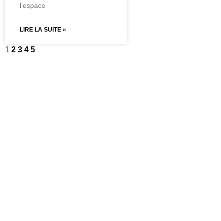
l’espace
LIRE LA SUITE »
1
2
3
4
5