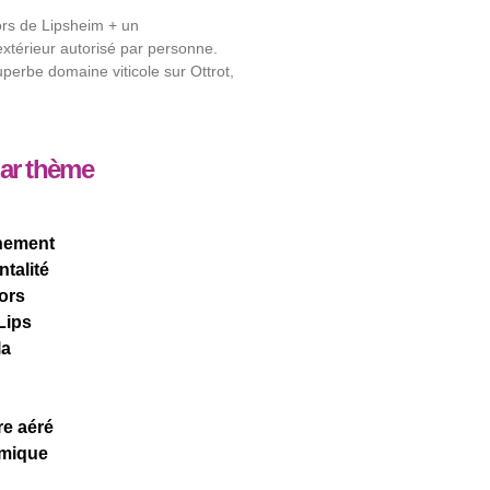
rs de Lipsheim + un
térieur autorisé par personne.
uperbe domaine viticole sur Ottrot,
par thème
nement
ntalité
ors
Lips
la
re aéré
mique