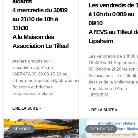
aidants
Les vendredis de 
4 mercredis du 30/09
à 16h du 04/09 au
au 21/10 de 10h à
09/10
11h30
A l’EVS au Tilleul d
A la Maison des
Lipsheim
Association Le Tilleul
Les vendredis de 14h00 
Ateliers gratuits sur
16h00Du 04 Septembre 
inscription auprès de
09 Octobre 2026Maison 
l’ABRAPA 06 20 68 15 22 ou
Associations – Le Tilleul(
crt.eurometropolesud@abrapa.asso.fr
dessus de la bibliothèque
Boissons et brioches
Rue Jeanne d’Arc à
proposées sur place.
LIPSHEIM
LIRE LA SUITE »
LIRE LA SUITE »
SÉNIORS
ÉVÈNEMENT