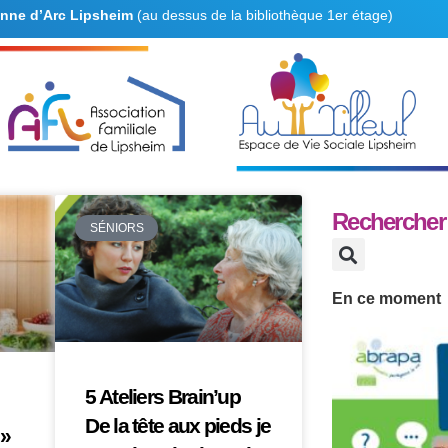
anne d’Arc Lipsheim
(au dessus de la bibliothèque 1er étage)
Rechercher 
SÉNIORS
En ce moment
5 Ateliers Brain’up
De la tête aux pieds je
 »