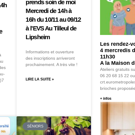
prends soin de moi
14h
Mercredi de 14h à
16h du 10/11 au 09/12
à l’EVS Au Tilleul de
e
Lipsheim
Les rendez-v
4 mercredis d
Informations et ouverture
à
11h30
des inscriptions arriveront
au
A la Maison d
prochainement. A très vite !
des
Ateliers gratuits 
au-
06 20 68 15 22 ou
LIRE LA SUITE »
)7
crt.eurometropole
brioches proposée
+ infos
SÉNIORS