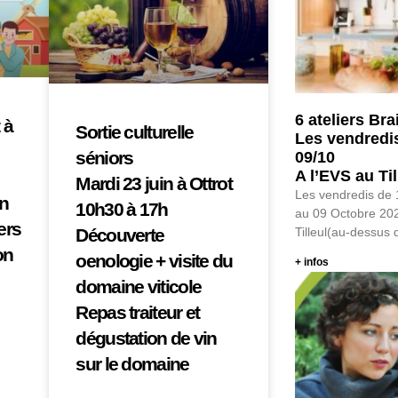
6 ateliers Bra
 à
Sortie culturelle
Les vendredis
séniors
09/10
A l’EVS au Ti
Mardi 23 juin à Ottrot
Les vendredis de
in
10h30 à 17h
au 09 Octobre 20
ers
Découverte
Tilleul(au-dessus 
on
oenologie + visite du
+ infos
domaine viticole
Repas traiteur et
dégustation de vin
sur le domaine