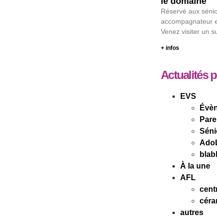
le domaine
Réservé aux sénio
accompagnateur ex
Venez visiter un s
+ infos
Actualités 
EVS
Évè
Pare
Séni
Ado
blab
À la une
AFL
cent
céra
autres