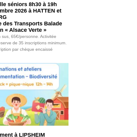
elle séniors 8h30 à 19h
embre 2026 à HATTEN et
RG
e des Transports Balade
n « Alsace Verte »
 sus, 65€/personne. Activitée
serve de 35 inscriptions minimum.
ription par chèque encaissé
ement à LIPSHEIM