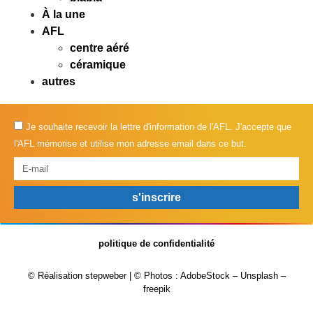
À la une
AFL
centre aéré
céramique
autres
Je souhaite recevoir la lettre d'information de l'AFL. J'accepte que
l'AFL mémorise et utilise mon adresse email dans ce but.
s'inscrire
politique de confidentialité
© Réalisation
stepweber
| © Photos :
AdobeStock
–
Unsplash –
freepik