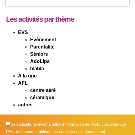
Les activités par thème
EVS
Évènement
Parentalité
Séniors
AdoLips
blabla
À la une
AFL
centre aéré
céramique
autres
Je souhaite recevoir la lettre d'information de l'AFL. J'accepte que
l'AFL mémorise et utilise mon adresse email dans ce but.